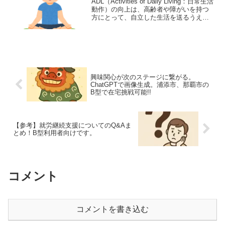
ADL（Activities of Daily Living：日常生活
動作）の向上は、高齢者や障がいを持つ
方にとって、自立した生活を送るうえで
極めて重要なテーマです。ADL（日常生
活動作）からQOLに繋がる。老後生活の
重要なポイントADLと...
興味関心が次のステージに繋がる。
ChatGPTで画像生成。浦添市、那覇市の
B型で在宅挑戦可能!!
【参考】就労継続支援についてのQ&Aま
とめ！B型利用者向けです。
コメント
コメントを書き込む