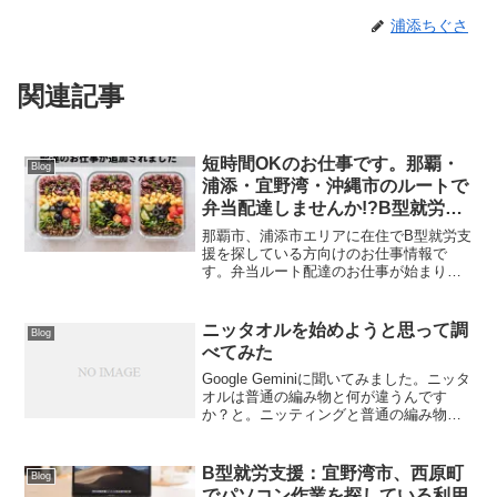
浦添ちぐさ
関連記事
短時間OKのお仕事です。那覇・
Blog
浦添・宜野湾・沖縄市のルートで
弁当配達しませんか!?B型就労支
援
那覇市、浦添市エリアに在住でB型就労支
援を探している方向けのお仕事情報で
す。弁当ルート配達のお仕事が始まりま
す。B型就労支援ちぐさでは常に外部から
の仕事依頼を受けています。利用者に目
線でその仕事・作業は良い作用になるの
ニッタオルを始めようと思って調
Blog
かを考えながら仕事を外...
べてみた
Google Geminiに聞いてみました。ニッタ
オルは普通の編み物と何が違うんです
か？と。ニッティングと普通の編み物の
違いは？ 基本的には同じ仲間ですご質問
の「ニッタオル」は、おそらく「ニッテ
ィング（knitting）」のことかと思われ
B型就労支援：宜野湾市、西原町
Blog
ま...
でパソコン作業を探している利用