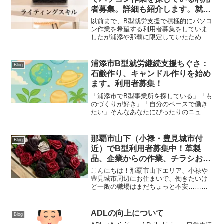
者募集。詳細も紹介します。就労
移行支援
以前まで、B型就労支援で積極的にパソコ
ン作業を希望する利用者募集をしていま
したが浦添や那覇に限定していたため、
宜野湾市や西原町でもパソコン作業を希
望するB型利用者を募集開始します！ただ
し、支援ができる範囲があるので、下の
浦添市B型就労継続支援ちぐさ：
Blog
部分をチェック。※宜...
石鹸作り、キャンドル作りを始め
ます。利用者募集！
「浦添市でB型事業所を探している」「も
のづくりが好き」「自分のペースで働き
たい」そんなあなたにぴったりのニュー
スです！浦添市にある就労継続支援B型事
業所『ちぐさ』では、2025年6月より【石
鹸作り】【キャンドル作り】の新しい作
那覇市山下（小禄・豊見城市付
Blog
業をスタートし...
近）でB型利用者募集中！革製
品、企業からの作業、チラシおり
など！
こんにちは！那覇市山下エリア、小禄や
豊見城市周辺にお住まいで、働きたいけ
ど一般の職場はまだちょっと不安……そ
んな方へ。当事業所では、B型就労支援を
通して、あなたの「できること」や「や
ってみたい気持ち」を大切にしながら、
ADLの向上について
Blog
働くサポートをしていま...