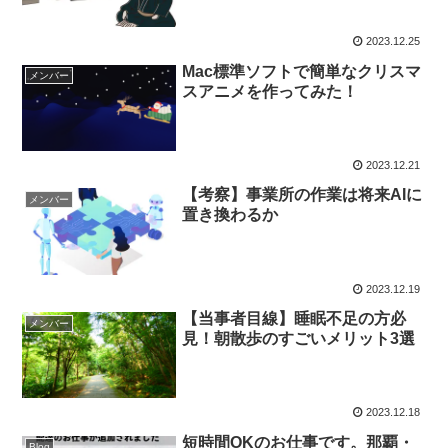
2023.12.25
Mac標準ソフトで簡単なクリスマ
メンバー
スアニメを作ってみた！
2023.12.21
【考察】事業所の作業は将来AIに
メンバー
置き換わるか
2023.12.19
【当事者目線】睡眠不足の方必
メンバー
見！朝散歩のすごいメリット3選
2023.12.18
短時間OKのお仕事です。那覇・
Blog